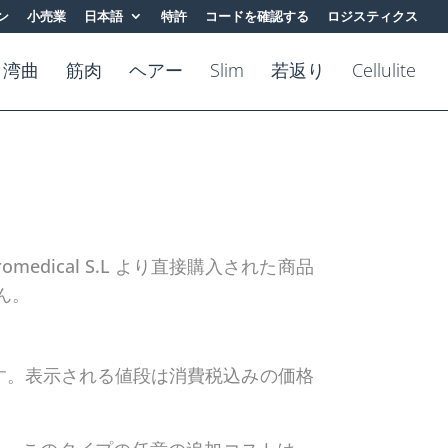
ン
小売業
日本語
特許
コードを確認する
ロジスティクス
湾曲
筋肉
ヘアー
Slim
若返り
Cellulite
medical S.L より直接購入された商品
ん。
れます。表示される値段は消費税込みの価格