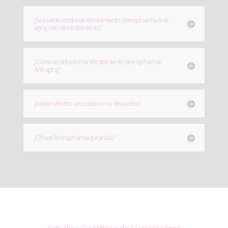
¿Se puede combinar el tratamiento Sirenspharma Anti-
aging con otro tratamiento?
¿Cómo se debe tomar el tratamiento Sirenspharma
Anti-aging?
¿Existen efectos secundarios no deseados?
¿Ofrece Sirenspharma garantías?