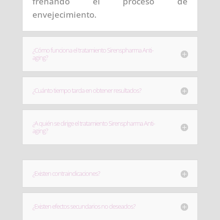
frenando el proceso de
envejecimiento.
¿Cómo funciona el tratamiento Sirenspharma Anti-
aging?
¿Cuánto tiempo tarda en obtener resultados?
¿A quién se dirige el tratamiento Sirenspharma Anti-
aging?
¿Existen contraindicaciones?
¿Existen efectos secundarios no deseados?